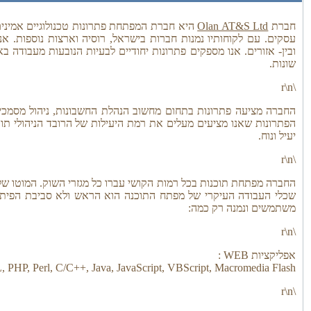
חברת
Olan AT&S Ltd
היא חברת המפתחת פתרונות טכנולוגיים אמינים,
עסקים. עם לקוחותיו נמנות חברות בישראל, רוסיה וארצות נוספות. אנו 
ובין- אזורים. אנו מספקים פתרונות יחודיים לבעיות הנובעות מעבודה 
שונות.
\r\n
החברה מציעה פתרונות בתחום מחשוב הנהלת החשבונות, ניהול מסמכים
הפתרונות שאנו מציעים מעלים את רמת היעילות של הרובד הניהולי תוך
יעיל ונוח.
\r\n
החברה מפתחת תוכנות בכל רמות הקושי עברו כל מגזרי השוק. המוטו של ה
שכלי העבודה העיקרי של מפתח התוכנה הוא הראש ולא סביבת הפיתו
משתמשים ונמנה רק כמה:
\r\n
אפליקציות WEB :
 Perl, C/C++, Java, JavaScript, VBScript, Macromedia Flash.
\r\n