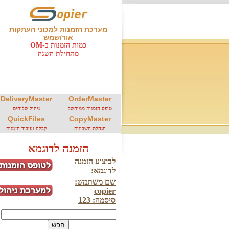
מערכת הזמנות למכוני העתקות
אור/שמש
כמות הזמנות ב-OM
מתחילת השנה
DeliveryMaster
OrderMaster
טופס הזמנות ממוחשב
ניהול שליחים
QuickFiles
CopyMaster
הנהלת חשבונות
קבלה ועיבוד הזמנות
הזמנה לדוגמא
לביצוע הזמנה
לדוגמא:
שם משתמש:
copier
סיסמה: 123