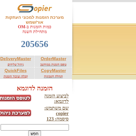
מערכת הזמנות למכוני העתקות
אור/שמש
כמות הזמנות ב-OM
מתחילת השנה
DeliveryMaster
OrderMaster
טופס הזמנות ממוחשב
ניהול שליחים
QuickFiles
CopyMaster
הנהלת חשבונות
קבלה ועיבוד הזמנות
הזמנה לדוגמא
לביצוע הזמנה
לדוגמא:
שם משתמש:
copier
סיסמה: 123