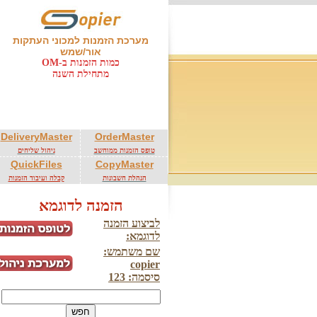
מערכת הזמנות למכוני העתקות
אור/שמש
כמות הזמנות ב-OM
מתחילת השנה
DeliveryMaster
OrderMaster
טופס הזמנות ממוחשב
ניהול שליחים
QuickFiles
CopyMaster
הנהלת חשבונות
קבלה ועיבוד הזמנות
הזמנה לדוגמא
לביצוע הזמנה
לדוגמא:
שם משתמש:
copier
סיסמה: 123