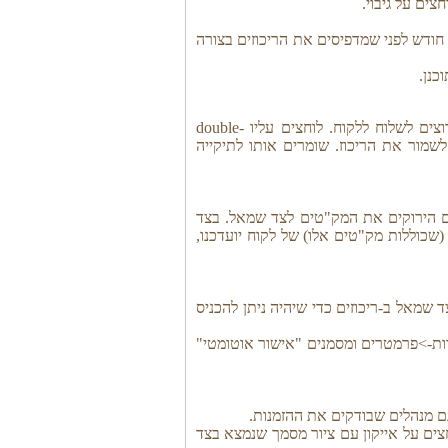
צים על גיבוי.
 חודש לפני שמדפיסים את הריכוזים בצורה
נכנסים ל-לקוח->דף חשבון. שם אנחנו בוחרים את הריכוז שרוצים לשלוח ללקוח. לוחצים עליו double-
ט לשמור את הריכוז. שומרים אותו לתיקייה
ים הירוקים את המק"טים לצד שמאל. בצד
שכוללות מק"טים אלו) של לקוח יועדכנו,
להזמנה להופיע בצד שמאל ב-ריכוזים כדי שיהיה ניתן להכניס
רות->פרמטרים ומסמנים "אישור אוטומטי"
ם מנהלים שבודקים את ההזמנות.
צים על אייקון עם ציור מסמך שנמצא בצד