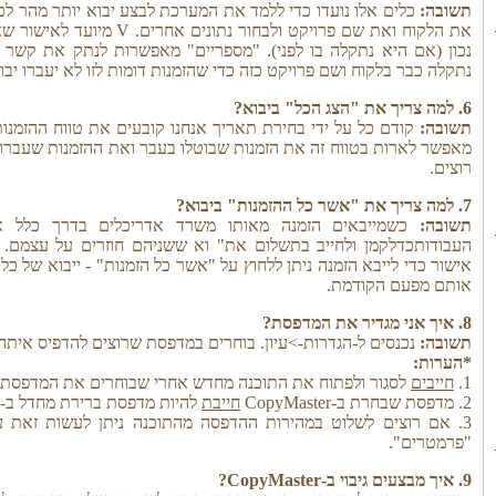
תשובה:
את הלקוח ואת שם פרויקט ולבחו
נכון (אם היא נתקלה בו לפני). "מספריים" מאפשרות לנתק את קשר ל
נתקלה כבר בלקוח ושם פרויקט כזה כדי שהזמנות דומות לזו לא יעברו יב
6. למה צריך את "הצג הכל" ביבוא?
תשובה:
קודם כל על ידי בחירת תאריך אנחנו קובעים את טווח ההזמנות 
מאפשר לארות בטווח זה את הזמנות שבוטלו בעבר ואת ההזמנות שעברו 
רוצים.
7. למה צריך את "אשר כל ההזמנות" ביבוא?
תשובה:
כשמייבאים הזמנה מאותו משרד אדריכלים בדרך כלל א
העבודותכדלקמן ולחייב בתשלום את" וא ששניהם חוזרים על עצמם.
אישור כדי לייבא הזמנה ניתן ללחוץ על "אשר כל הזמנות" - ייבוא של 
אותם מפעם הקודמת.
8. איך אני מגדיר את המדפסת?
תשובה:
נכנסים ל-הגדרות->עיון. בוחרים במדפסת שרוצים להדפיס איתה
*הערות:
1.
חייבים
לסגור ולפתוח את התוכנה מחדש אחרי שבוחרים את המדפסת
2. מדפסת שבחרת ב-CopyMaster
חייבת
להיות מדפסת ברירת מחדל ב-Windows.
3. אם רוצים לשלוט במהירות ההדפסה מהתוכנה ניתן לעשות זאת על
"פרמטרים".
9. איך מבצעים גיבוי ב-CopyMaster?