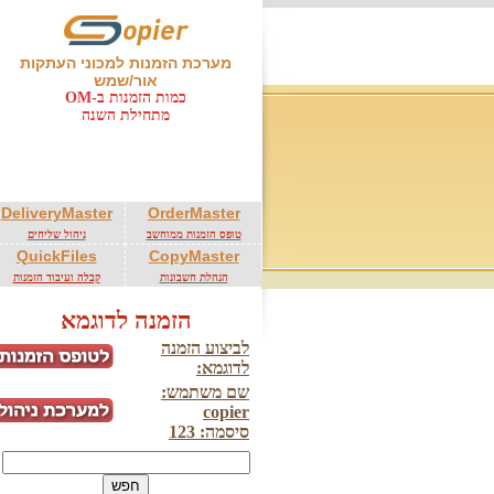
מערכת הזמנות למכוני העתקות
אור/שמש
כמות הזמנות ב-OM
מתחילת השנה
205681
DeliveryMaster
OrderMaster
טופס הזמנות ממוחשב
ניהול שליחים
QuickFiles
CopyMaster
הנהלת חשבונות
קבלה ועיבוד הזמנות
הזמנה לדוגמא
לביצוע הזמנה
לדוגמא:
שם משתמש:
copier
סיסמה: 123