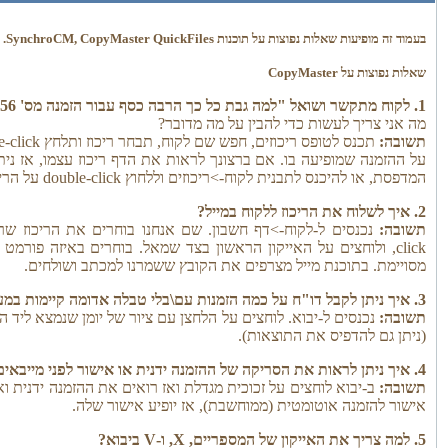
בעמוד זה מופיעות שאלות נפוצות על תוכנות SynchroCM, CopyMaster QuickFiles.
שאלות נפוצות על CopyMaster
1. לקוח מתקשר ושואל "למה גבת כל כך הרבה כסף עבור הזמנה מס' 123456 שנמצאת בריכוז מס' 1234?"
מה אני צריך לעשות כדי להבין על מה מדובר?
תשובה:
תכנס לטופס ריכוזים, חפש שם לקוח, תבחר ריכוז ותלחץ double-click
על ההזמנה שמופיעה בו. אם ברצונך לראות את הדף ריכוז עצמו, אז ניתן 
המדפסת, או להיכנס לתבנית לקוח->ריכוזים וללחוץ double-click על הריכוז.
2. איך לשלוח את הריכוז ללקוח במייל?
תשובה:
click, ולוחצים על האייקון הראשון בצד שמאל. בוחרים באיזה פורמ
מסויימת. בתוכנת מייל מצרפים את הקובץ ששמרנו למכתב ושולחים.
3. איך ניתן לקבל דו"ח על כמה הזמנות עם\בלי טבלה אדומה קיימות במערכת ובאיזה סניף?
תשובה:
נכנסים ל-יבוא. לוחצים על הלחצן עם ציור של יומן שנמצא ליד ה
(ניתן גם להדפיס את התוצאות).
4. איך ניתן לראות את הסריקה של ההזמנה ידנית או אישור לפני מייבאים את ההזמנה?
תשובה:
ב-יבוא לוחצים על זכוכית מגדלת ואז רואים את ההזמנה ידנית 
אישור להזמנה אוטומטית (ממוחשבת), אז יופיע אישור שלה.
5. למה צריך את האייקון של המספריים, X, ו-V ביבוא?