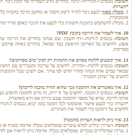
תשובה:
נכנסים ל-הגדרות->גיבוי. בוחרים נתיב לשמירה של קובץ גיבוי. לוח
*הערות:
1.
מומלץ מאוד
לבצע גיבוי להרד דיסק חיצוני או מחשב מרכזי בחברה כל
אוטומטית.
2. מומלץ להשתמש בתוכנה חיצונית כדי לבצע את הגיבוי באופן סדיר ומתוכנן.
10. איך לשמור את הריכוז כקובץ PDF?
תשובה:
click, ולוחצים על האייקון הראשון בצד שמאל. בוחרים באיזה פורמ
מסויימת.
11. איך קובעים ללקוח מסוים את ההנחות רק למק"טים מסויימים?
תשובה:
נכנסים ללקוח->מחירון. לוחצים על עריכה ומעבירים עם החצ
שמאל שמים אחוז הנחה ומחיר חדש לפי צורך. אם רוצים שכל ההזמנות (
לוחצים על "עדכן הזמנות".
12. איך מאשרים את ההזמנה (כך שהיא תהיה מוכנה לריכוז)?
תשובה:
נכנסים ל-הזמנה. לוחצים על V ירוק, זה גורם 
אותה לריכוז. שדא של מספר ההזמנה נצבע בירוק אם היא מאושרת.
*הערה: כדי לבצע אישור אוטומטי לכל הזמנה בזמן יבוא, נכנסים ל-הגד
ולוחצים על דיסקט כדי לשמור את השינויים.
13. איך ניתן לראות הערות בהזמנה?
תשובה:
הערות יכולים למלא עובדים שממלאים טבלה אדומה בסניף או ג
1. ערות שמקלידים עובדים שממלאים טבלה אדומה ניתן לראות אם לוח