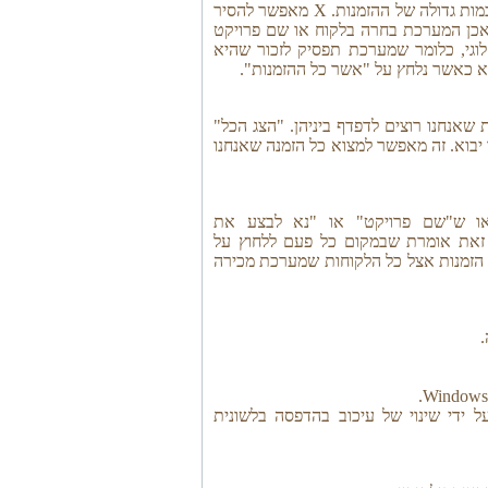
כלים אלו נועדו כדי ללמד את המערכת לבצע יבוא יותר מהר לכמות גדולה של ההזמנות. X מאפשר להסיר
ר נתונים אחרים. V מיועד לאישור שאכן המערכת בחרה בלקוח או שם פרויקט
וגי, כלומר שמערכת תפסיק לזכור שהיא
וא כאשר נלחץ על "אשר כל ההזמנות".
שאנחנו רוצים לדפדף ביניהן. "הצג הכל"
יבוא. זה מאפשר למצוא כל הזמנה שאנחנו
ו ש"שם פרויקט" או "נא לבצע את
 זאת אומרת שבמקום כל פעם ללחוץ על
כל הזמנות אצל כל הלקוחות שמערכת מכירה
.
 ידי שינוי של עיכוב בהדפסה בלשונית