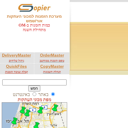
מערכת הזמנות למכוני העתקות
אור/שמש
כמות הזמנות ב-OM
מתחילת השנה
DeliveryMaster
OrderMaster
טופס הזמנות ממוחשב
ניהול שליחים
QuickFiles
CopyMaster
הנהלת חשבונות
קבלה ועיבוד הזמנות
באתר
באינטרנט
מפת מכוני העתקות