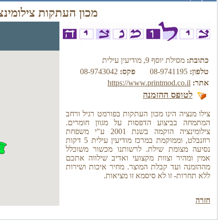
מכון העתקות צילומינצ
כתובת:
מסילת יוסף 9, מודיעין עילית
טלפון:
08-9741195
פקס:
08-9743042
אתר:
https://www.printmod.co.il
לטופס ההזמנה
צילו מנציה הינו מכון העתקות בפורמט רגיל ורחב
המתמחה בביצוע הדפסות על מגוון חומרים.
צילומינציה הוקמה בשנת 2001 ע"י משפחת
רוזנבלט, וממוקמת במרכז מודיעין עילית 5 דקות
נסיעה מצומת שילת. לרשותנו מכשור משוכלל
אמין ומהיר וצוות מקצועי ואדיב שילווה אתכם
מההזמנה ועד קבלת המוצר. מחיר איכות ושירות
ללא תחרות- זו לא סיסמא זו מציאות.
חזרה